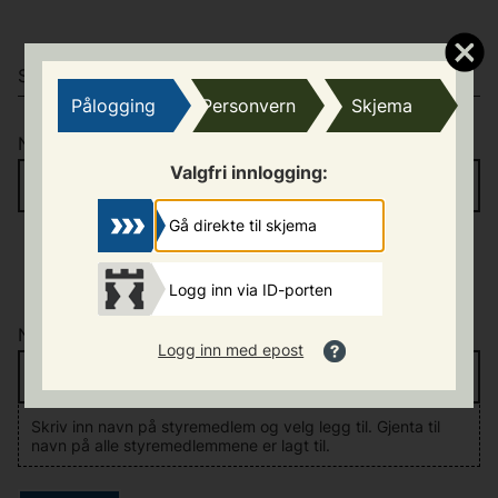
STYRESAMMENSETNING OG HONORARER
Pålogging
Personvern
Skjema
Navn på styreleder
*
Valgfri innlogging:
Gå direkte til skjema
Logg inn via ID-porten
Navn på styremedlemmer
*
Logg inn med epost
Skriv inn navn på styremedlem og velg legg til. Gjenta til
navn på alle styremedlemmene er lagt til.